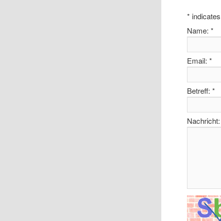
*
indicates
Name:
*
Email:
*
Betreff:
*
Nachricht: