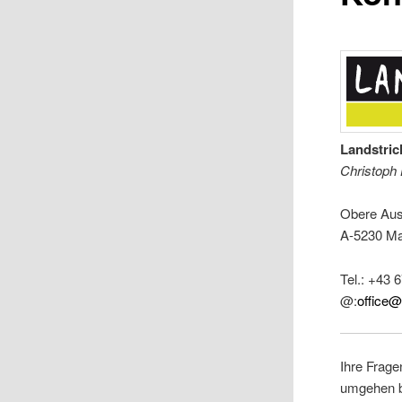
Landstri
Christoph 
Obere Aus
A-5230 Ma
Tel.: +43 
@:
office@
Ihre Frag
umgehen b