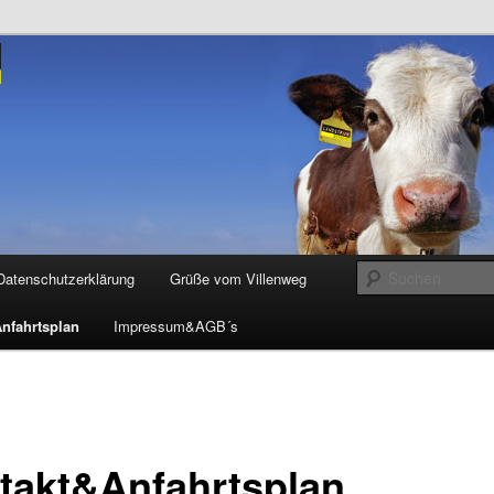
G
strich
Datenschutzerklärung
Grüße vom Villenweg
nfahrtsplan
Impressum&AGB´s
takt&Anfahrtsplan