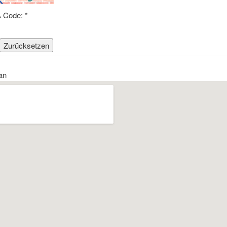
 Code:
*
an